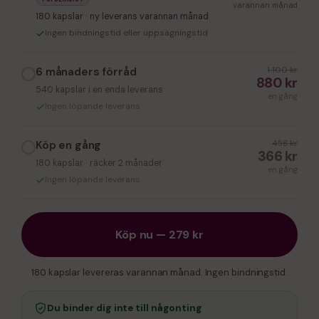
varannan månad
180 kapslar · ny leverans varannan månad
Ingen bindningstid eller uppsägningstid
6 månaders förråd
1 100 kr
880 kr
540 kapslar i en enda leverans
en gång
Ingen löpande leverans
Köp en gång
458 kr
366 kr
180 kapslar · räcker 2 månader
en gång
Ingen löpande leverans
Köp nu — 279 kr
180 kapslar levereras varannan månad. Ingen bindningstid.
Du binder dig inte till någonting