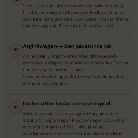
Nitrat från grönsaker omvandlas via saliv och mage
till nitrit, och vidare till kväveoxid. Rödbeta är en av
de nitratrikaste grönsaker som odlas i Norden. Det är
den här vägen du fyller på när du dricker juice.
Argininvägen — den juicen inte når
02
Aminosyran L-arginin omvandlas till kväveoxid i
endotelet, cellagret på insidan av blodkärlen. Det var
den här vägen som beskrevs i
Nobelprisföreläsningen 1998 — och den finns inte i
en flaska rödbetsjuice.
Därför sitter båda i samma kapsel
03
Rödbetsextrakt för nitratvägen. L-arginin och L-
citrullin för argininvägen. Kroppens egen produktion
avtar med stigande ålder — det är en av
anledningarna till att området fortsätter studeras.