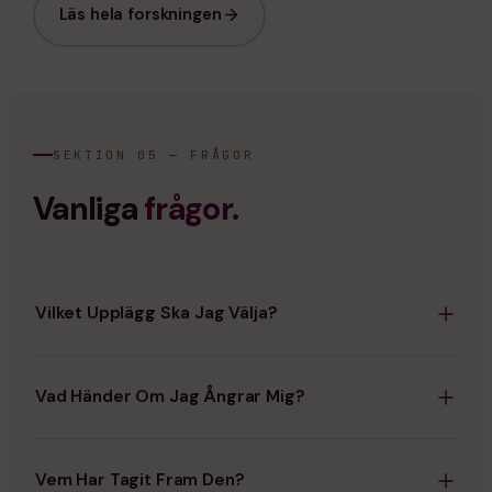
Läs hela forskningen
SEKTION 05 — FRÅGOR
Vanliga
frågor.
Vilket Upplägg Ska Jag Välja?
Löpande leverans passar de flesta: lägst pris, ingen
bindningstid, och du behöver aldrig beställa om. 6-
Vad Händer Om Jag Ångrar Mig?
månadersförrådet ger ett halvårs förråd i en leverans.
Engångsköp går också bra om du bara vill prova.
Löpande leverans kan avslutas direkt efter första
leveransen — ingen bindningstid och ingen uppsägningstid.
Vem Har Tagit Fram Den?