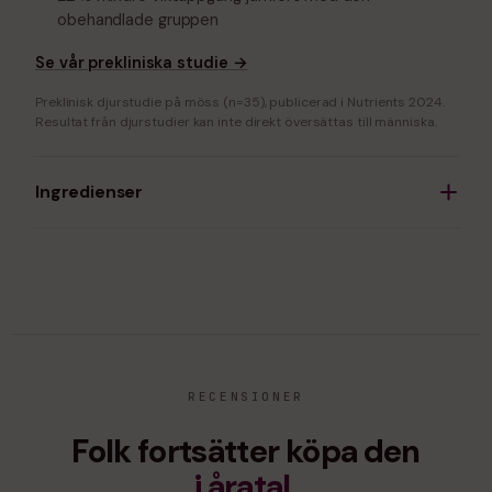
obehandlade gruppen
Se vår prekliniska studie
→
Preklinisk djurstudie på möss (n=35), publicerad i Nutrients 2024.
Resultat från djurstudier kan inte direkt översättas till människa.
Ingredienser
RECENSIONER
Folk fortsätter köpa den
i åratal.