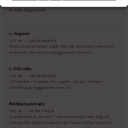
Ingenting gömt bakom ”proprietär blandning”. Det här
är hela dagsdosen.
L-Arginin
175 MG · ARGININVÄGEN
Aminosyran kroppen utgår från när den bildar kväveoxid i
endotelet. Den största byggstenen i formeln.
L-Citrullin
125 MG · ARGININVÄGEN
Omvandlas i kroppen till L-arginin och ger jämnare
påfyllning av byggstenen över tid.
Rödbetsextrakt
100 MG · NITRATVÄGEN
Standardiserat extrakt — samma mängd varje dag, till
skillnad från färska rödbetor där halten skiftar med sort