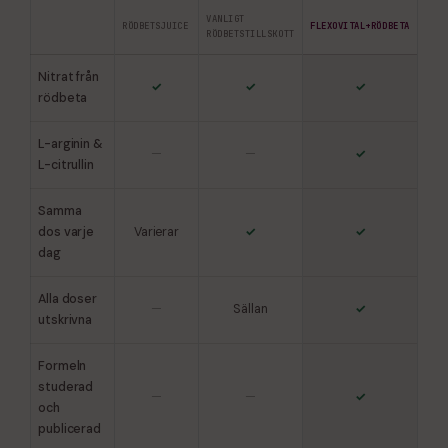
VANLIGT
RÖDBETSJUICE
FLEXOVITAL+RÖDBETA
RÖDBETSTILLSKOTT
Nitrat från
✓
✓
✓
rödbeta
L-arginin &
—
—
✓
L-citrullin
Samma
dos varje
Varierar
✓
✓
dag
Alla doser
—
Sällan
✓
utskrivna
Formeln
studerad
—
—
✓
och
publicerad