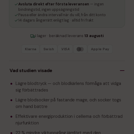
Avsluta direkt efter första leveransen
— ingen
bindningstid, ingen uppsägningstid
Pausa eller ändra intervall när du vill, från ditt konto
14 dagars ångerrätt enligt lag · alltid fri frakt
I lager · beräknad leverans
13 augusti
Klarna
Swish
VISA
Apple Pay
Vad studien visade
Lägre blodtryck — och blodkärlens förmåga att vidga
sig förbättrades
Lägre blodsocker på fastande mage, och socker togs
om hand bättre
Effektivare energiproduktion i cellerna och förbättrad
njurfunktion
22 % mindre viktuppgång jämfört med den