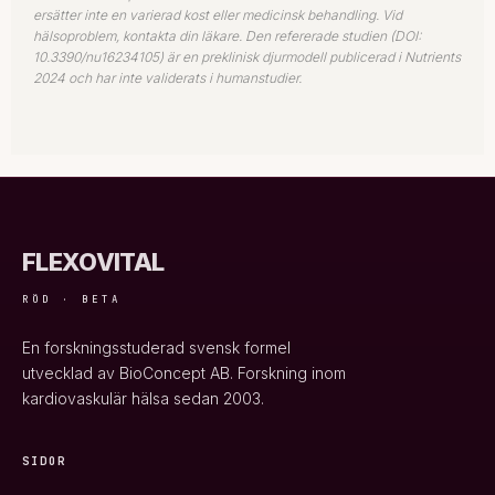
ersätter inte en varierad kost eller medicinsk behandling. Vid
hälsoproblem, kontakta din läkare. Den refererade studien (DOI:
10.3390/nu16234105) är en preklinisk djurmodell publicerad i Nutrients
2024 och har inte validerats i humanstudier.
FLEXOVITAL
RÖD · BETA
En forskningsstuderad svensk formel
utvecklad av BioConcept AB. Forskning inom
kardiovaskulär hälsa sedan 2003.
SIDOR