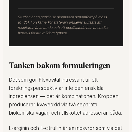
Studien är en preklinisk djurmodell genomförd på möss
(n=35). Forskarna konstaterar i artikelns slutsats att
resultaten är lovande och att uppföljande humanstudier
behövs för att validera fynden.
Tanken bakom formuleringen
Det som gör Flexovital intressant ur ett
forskningsperspektiv är inte den enskilda
ingrediensen — det är kombinationen. Kroppen
producerar kväveoxid via två separata
biokemiska vägar, och tillskottet adresserar båda.
L-arginin och L-citrullin är aminosyror som via det