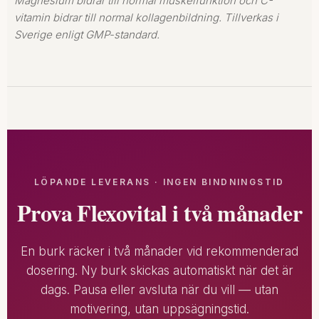
Magnesium bidrar till normal muskelfunktion och C-
vitamin bidrar till normal kollagenbildning. Tillverkas i
Sverige enligt GMP-standard.
LÖPANDE LEVERANS · INGEN BINDNINGSTID
Prova Flexovital i två månader
En burk räcker i två månader vid rekommenderad
dosering. Ny burk skickas automatiskt när det är
dags. Pausa eller avsluta när du vill — utan
motivering, utan uppsägningstid.