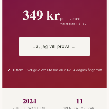
349 kr
per leverans
varannan månad
Ja, jag vill prova →
Fri frakt i Sverige
Avsluta när du vill
14 dagars ångerrätt
2024
11
PUBLICERAD STUDIE
SVENSKA FORSKARE