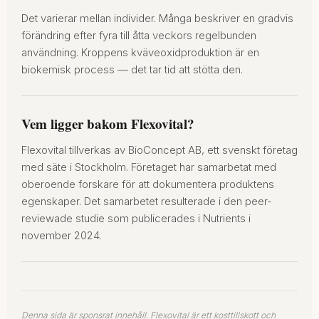
Det varierar mellan individer. Många beskriver en gradvis
förändring efter fyra till åtta veckors regelbunden
användning. Kroppens kväveoxidproduktion är en
biokemisk process — det tar tid att stötta den.
Vem ligger bakom Flexovital?
Flexovital tillverkas av BioConcept AB, ett svenskt företag
med säte i Stockholm. Företaget har samarbetat med
oberoende forskare för att dokumentera produktens
egenskaper. Det samarbetet resulterade i den peer-
reviewade studie som publicerades i Nutrients i
november 2024.
Denna sida är sponsrat innehåll. Flexovital är ett kosttillskott och