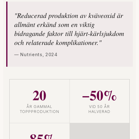
"Reducerad produktion av kväveoxid är
allmänt erkänd som en viktig
bidragande faktor till hjärt-kärlsjukdom
och relaterade komplikationer."
— Nutrients, 2024
20
−50%
ÅR GAMMAL
VID 50 ÅR
TOPPPRODUKTION
HALVERAD
−85%