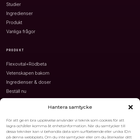
Studier
Ingredienser
Produkt
Vanliga frågor
PRODUKT
Flexovital+Rödbeta
Vetenskapen bakom
Ingredienser & doser
Beställ nu
Hantera samtycke
KONTAKT
För att ge en bra upplevelse använder vi teknik som cookies för att
office@bioconcept.se
lagra och/eller komma åt enhetsinformation. När du samtycker till
dessa tekniker kan vi behandla data som surfbeteende eller unika ID:n
BioConcept AB
på denna webbplats. Om du inte samtycker eller om du återkallar ditt