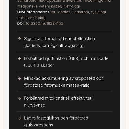
samarbete med Uppsala universitet, Avdelningen för
medicinska vetenskaper, Nefrologi
Huvudförfattare:
Prof. Mattias Carlström, fysiologi
och farmakologi
DOI:
10.3390/nu16234105
Signifikant förbättrad endotelfunktion
(kärlens förmåga att vidga sig)
Förbättrad njurfunktion (GFR) och minskade
tubulära skador
Minskad ackumulering av kroppsfett och
förbättrad fett/muskelmassa-ratio
Förbättrad mitokondriell effektivitet i
njurvävnad
Lägre fasteglukos och förbättrad
glukosrespons