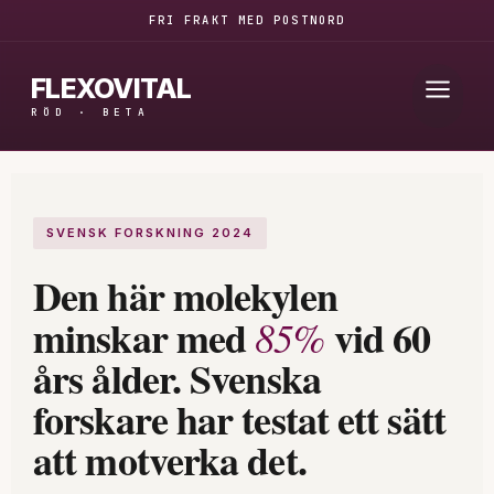
Hoppa
FRI FRAKT MED POSTNORD
till
FLEXOVITAL
innehåll
RÖD · BETA
SVENSK FORSKNING 2024
Den här molekylen
minskar med
vid 60
85%
års ålder. Svenska
forskare har testat ett sätt
att motverka det.